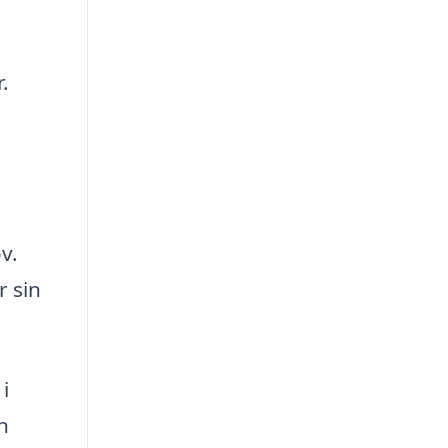
.
v.
r sin
i
n