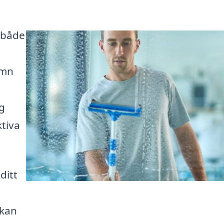
 både
amn
e
ag
tiva
ditt
 kan