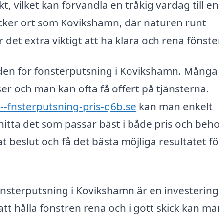
kt, vilket kan förvandla en tråkig vardag till en
vacker ort som Kovikshamn, där naturen runt
 det extra viktigt att ha klara och rena fönster
den för fönsterputsning i Kovikshamn. Många
er och man kan ofta få offert på tjänsterna.
--fnsterputsning-pris-q6b.se
kan man enkelt
itta det som passar bäst i både pris och beho
at beslut och få det bästa möjliga resultatet fö
fönsterputsning i Kovikshamn är en investering 
 hålla fönstren rena och i gott skick kan ma