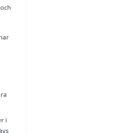
 och
har
dra
r i
ävs