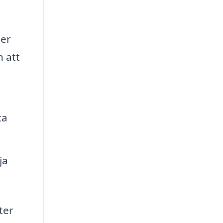
er
n att
ta
ja
ter