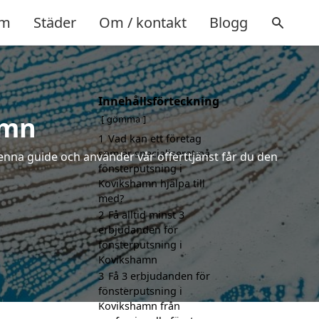
m
Städer
Om / kontakt
Blogg
Innehållsförteckning
amn
gömma
1
Vad kan ett företag
som är specialiserat på
enna guide och använder vår offerttjänst får du den
fönsterputsning i
Kovikshamn hjälpa till
med?
2
Få alltid minst 3
erbjudanden för
fönsterputsning i
Kovikshamn
3
Få 3 erbjudanden för
fönsterputsning i
Kovikshamn från