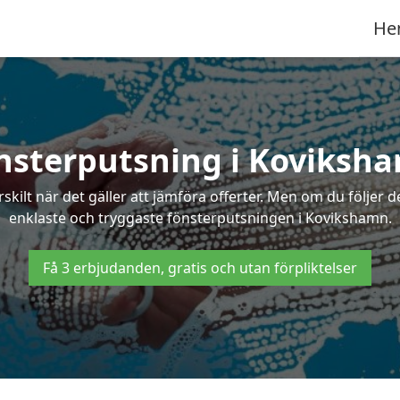
He
nsterputsning i Koviksh
ilt när det gäller att jämföra offerter. Men om du följer d
enklaste och tryggaste fönsterputsningen i Kovikshamn.
Få 3 erbjudanden, gratis och utan förpliktelser