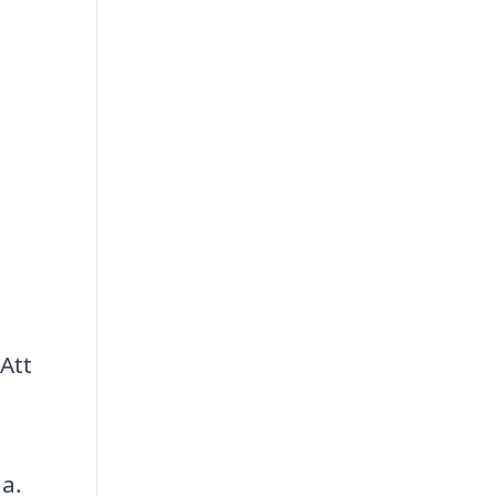
Att
da.