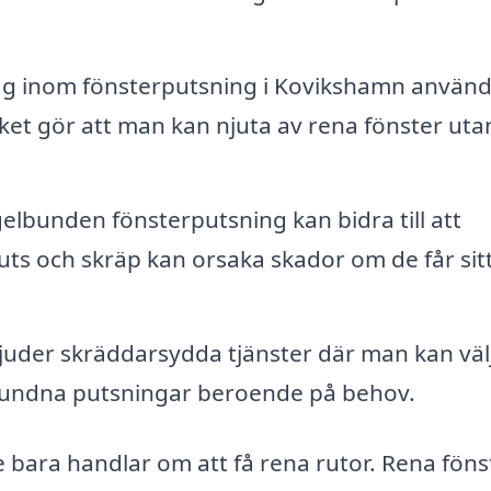
g inom fönsterputsning i Kovikshamn använd
ket gör att man kan njuta av rena fönster uta
lbunden fönsterputsning kan bidra till att
uts och skräp kan orsaka skador om de får sit
uder skräddarsydda tjänster där man kan väl
bundna putsningar beroende på behov.
te bara handlar om att få rena rutor. Rena föns