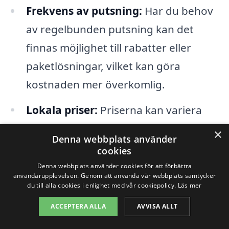
Frekvens av putsning:
Har du behov
av regelbunden putsning kan det
finnas möjlighet till rabatter eller
paketlösningar, vilket kan göra
kostnaden mer överkomlig.
Lokala priser:
Priserna kan variera
mellan olika företag som erbjuder
×
Denna webbplats använder
fönsterputsning i Kristvallabrunn.
cookies
Genom att jämföra flera alternativ kan
Denna webbplats använder cookies för att förbättra
användarupplevelsen. Genom att använda vår webbplats samtycker
du hitta det bästa erbjudandet för
du till alla cookies i enlighet med vår cookiepolicy.
Läs mer
dina behov.
ACCEPTERA ALLA
AVVISA ALLT