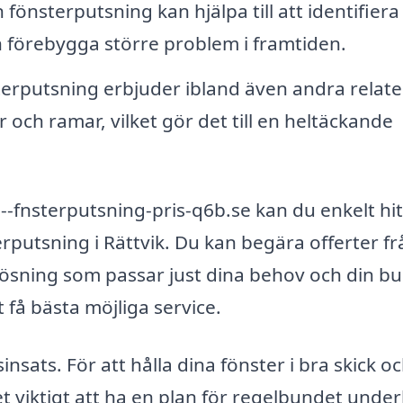
önsterputsning kan hjälpa till att identifiera
n förebygga större problem i framtiden.
erputsning erbjuder ibland även andra relat
 och ramar, vilket gör det till en heltäckande
fnsterputsning-pris-q6b.se kan du enkelt hit
putsning i Rättvik. Du kan begära offerter fr
n lösning som passar just dina behov och din b
 få bästa möjliga service.
sats. För att hålla dina fönster i bra skick oc
et viktigt att ha en plan för regelbundet under