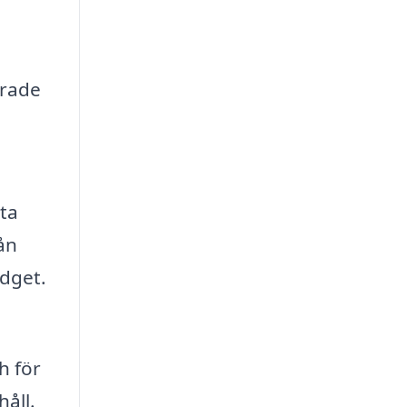
erade
ta
ån
udget.
h för
håll.