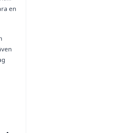
ara en
n
även
ag