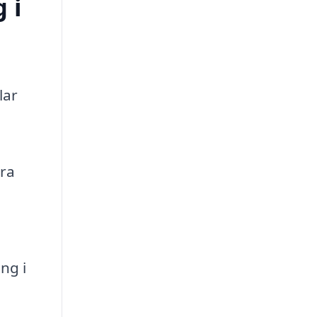
 i
lar
ara
ng i