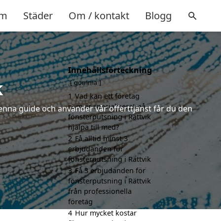
m
Städer
Om / kontakt
Blogg
Innehållsförteckning
k
gömma
1
Vad kan ett företag
som är specialiserat på
enna guide och använder vår offerttjänst får du den
fönsterputsning i Rättvik
hjälpa till med?
2
Få alltid minst 3
erbjudanden för
fönsterputsning i Rättvik
3
Få 3 erbjudanden för
fönsterputsning i Rättvik
från professionella
företag
4
Hur mycket kostar