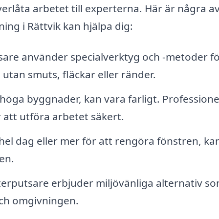
rlåta arbetet till experterna. Här är några a
ng i Rättvik kan hjälpa dig:
are använder specialverktyg och -metoder fö
, utan smuts, fläckar eller ränder.
i höga byggnader, kan vara farligt. Professione
 att utföra arbetet säkert.
n hel dag eller mer för att rengöra fönstren, ka
en.
rputsare erbjuder miljövänliga alternativ so
ch omgivningen.