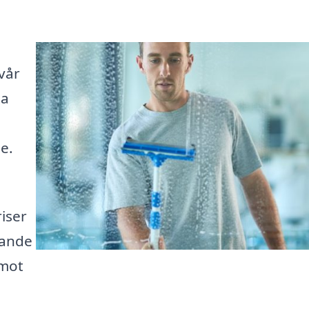
 vår
ta
e.
iser
inande
 mot