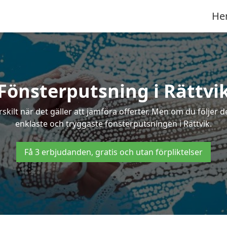
He
Fönsterputsning i Rättvi
ilt när det gäller att jämföra offerter. Men om du följer d
enklaste och tryggaste fönsterputsningen i Rättvik.
Få 3 erbjudanden, gratis och utan förpliktelser