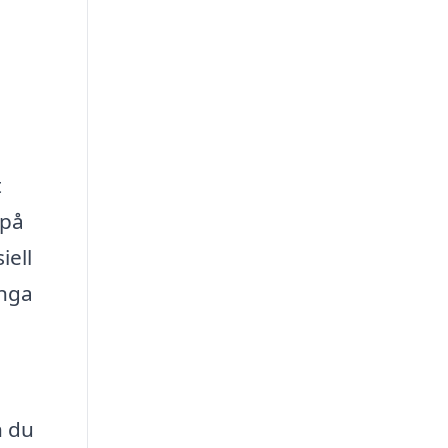
t
 på
iell
änga
n du