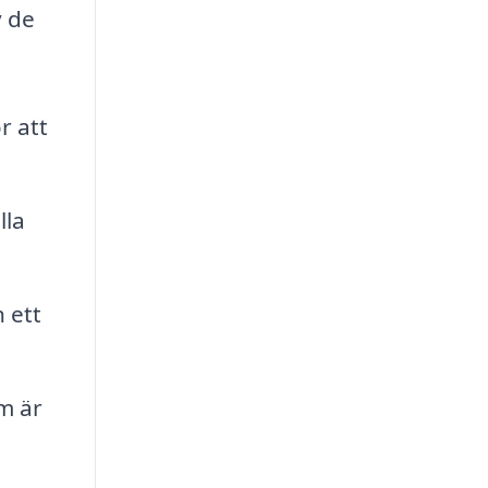
v de
r att
lla
n ett
m är