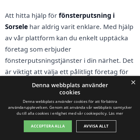
Att hitta hjälp för
fönsterputsning i
Sorsele
har aldrig varit enklare. Med hjälp
av vår plattform kan du enkelt upptäcka
företag som erbjuder
fönsterputsningstjänster i din närhet. Det
är viktigt att välja ett pålitligt företag för
×
att säkerställa att dina fönster blir rena
Denna webbplats använder
cookies
och glänsande. Förutom Sorsele finns det
Denna webbplats använder cookies för att förbättra
flera omkringliggande städer där du
användarupplevelsen. Genom att använda vår webbplats samtycker
du till alla cookies i enlighet med vår cookiepolicy.
Läs mer
också kan hitta professionella
ACCEPTERA ALLA
AVVISA ALLT
fönsterputsare.