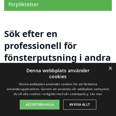
förpliktelser
Sök efter en
professionell för
fönsterputsning i andra
städer nära Udden
×
Denna webbplats använder
cookies
Denna webbplats använder cookies för att förbättra
För att hitta hjälp med
fönsterputsning i
användarupplevelsen. Genom att använda vår webbplats samtycker
du till alla cookies i enlighet med vår cookiepolicy.
Läs mer
Udden
behöver du inte leta långt. Det
ACCEPTERA ALLA
AVVISA ALLT
finns ett flertal professionella