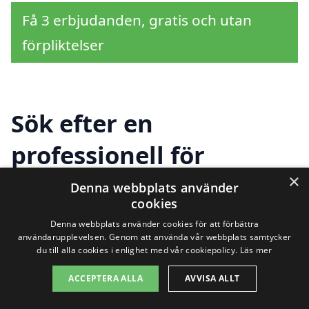
Få 3 erbjudanden, gratis och utan
förpliktelser
Sök efter en
professionell för
fönsterputsning i andra
×
Denna webbplats använder
cookies
städer nära Undenäs
Denna webbplats använder cookies för att förbättra
användarupplevelsen. Genom att använda vår webbplats samtycker
du till alla cookies i enlighet med vår cookiepolicy.
Läs mer
Att hitta en pålitlig och professionell tjänst
ACCEPTERA ALLA
AVVISA ALLT
för fönsterputsning i Undenäs behöver