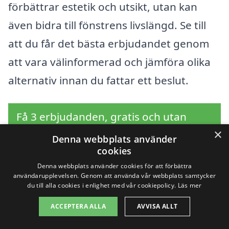
förbättrar estetik och utsikt, utan kan
även bidra till fönstrens livslängd. Se till
att du får det bästa erbjudandet genom
att vara välinformerad och jämföra olika
alternativ innan du fattar ett beslut.
Få 3 erbjudanden, gratis och utan
×
förpliktelser
Denna webbplats använder
cookies
Denna webbplats använder cookies för att förbättra
användarupplevelsen. Genom att använda vår webbplats samtycker
du till alla cookies i enlighet med vår cookiepolicy.
Läs mer
Sök efter en
ACCEPTERA ALLA
AVVISA ALLT
professionell för