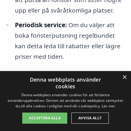
upp eller på svåråtkomliga platser.
Periodisk service:
Om du väljer att
boka fönsterputsning regelbundet
kan detta leda till rabatter eller lägre
priser med tiden.
För att få en korrekt offert för
×
Denna webbplats använder
fönsterputsning i Villshärad
är det
cookies
rekommenderat att kontakta flera olika
Denna webbplats använder cookies för att förbättra
användarupplevelsen. Genom att använda vår webbplats samtycker
företag och be om offerter. På detta sätt
du till alla cookies i enlighet med vår cookiepolicy.
Läs mer
kan du jämföra priser och tjänster för att
ACCEPTERA ALLA
AVVISA ALLT
hitta den bästa lösningen för dina behov.