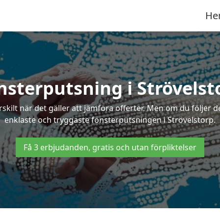
He
nsterputsning i Strövelst
ilt när det gäller att jämföra offerter. Men om du följer d
enklaste och tryggaste fönsterputsningen i Strövelstorp.
Få 3 erbjudanden, gratis och utan förpliktelser