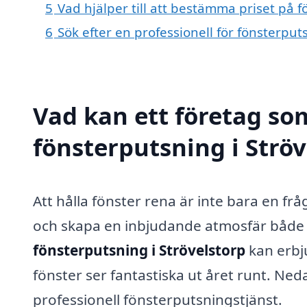
5
Vad hjälper till att bestämma priset på f
6
Sök efter en professionell för fönsterput
Vad kan ett företag som
fönsterputsning i Ströv
Att hålla fönster rena är inte bara en fr
och skapa en inbjudande atmosfär både
fönsterputsning i Strövelstorp
kan erbju
fönster ser fantastiska ut året runt. Ned
professionell fönsterputsningstjänst.