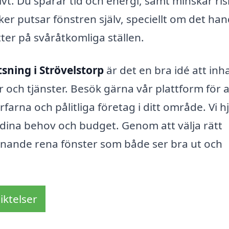
vt. Du sparar tid och energi, samt minskar ri
er putsar fönstren själv, speciellt om det han
ter på svåråtkomliga ställen.
sning i Strövelstorp
är det en bra idé att inh
r och tjänster. Besök gärna vår plattform för a
arna och pålitliga företag i ditt område. Vi h
t dina behov och budget. Genom att välja rätt
kinande rena fönster som både ser bra ut och
iktelser