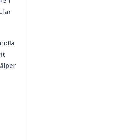
sken
dlar
andla
tt
jälper