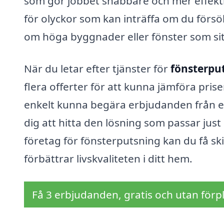
som gör jobbet snabbare och mer effekti
för olyckor som kan inträffa om du försök
om höga byggnader eller fönster som sit
När du letar efter tjänster för
fönsterput
flera offerter för att kunna jämföra prise
enkelt kunna begära erbjudanden från erf
dig att hitta den lösning som passar jus
företag för fönsterputsning kan du få s
förbättrar livskvaliteten i ditt hem.
Få 3 erbjudanden, gratis och utan förpl