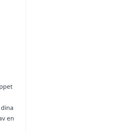
äppet
r
 dina
 av en