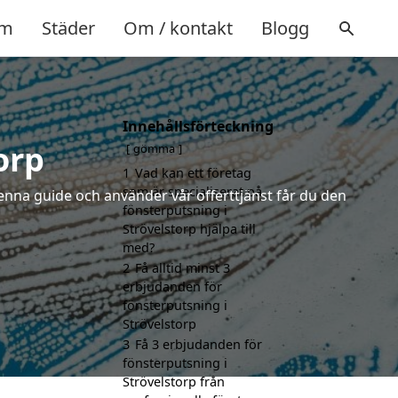
m
Städer
Om / kontakt
Blogg
Innehållsförteckning
orp
gömma
1
Vad kan ett företag
som är specialiserat på
enna guide och använder vår offerttjänst får du den
fönsterputsning i
Strövelstorp hjälpa till
med?
2
Få alltid minst 3
erbjudanden för
fönsterputsning i
Strövelstorp
3
Få 3 erbjudanden för
fönsterputsning i
Strövelstorp från