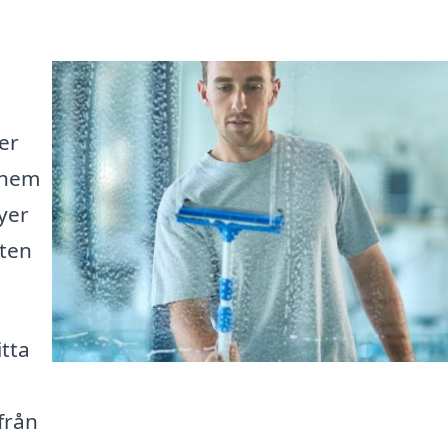
ter
t hem
vyer
kten
itta
från