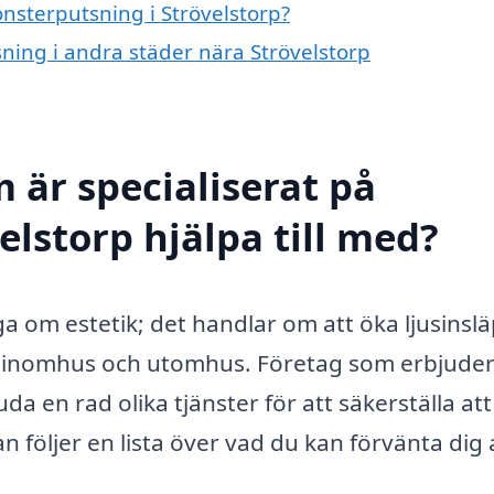
önsterputsning i Strövelstorp?
sning i andra städer nära Strövelstorp
 är specialiserat på
elstorp hjälpa till med?
åga om estetik; det handlar om att öka ljusinsl
 inomhus och utomhus. Företag som erbjude
da en rad olika tjänster för att säkerställa att
an följer en lista över vad du kan förvänta dig