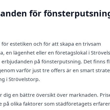
danden för fönsterputsning
e för estetiken och för att skapa en trivsam
, en lägenhet eller en företagslokal i Strövel
ra erbjudanden på fönsterputsning. Det finns f
igenom varför just tre offers är en smart strate
g i Strövelstorp.
ger dig en bättre översikt över marknaden. Pri
 på olika faktorer som städföretagets erfare