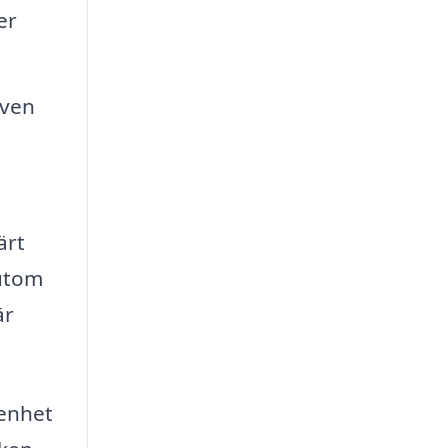
er
även
ärt
sutom
är
renhet