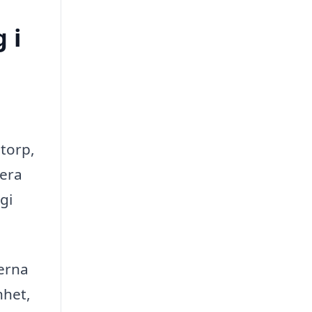
 i
storp,
lera
gi
serna
nhet,